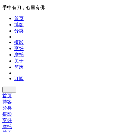
手中有刀，心里有佛
首页
博客
分类
摄影
烹饪
摩托
关于
简历
订阅
首页
博客
分类
摄影
烹饪
摩托