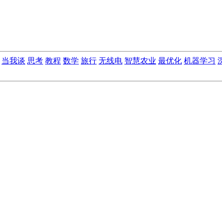
当我谈
思考
教程
数学
旅行
无线电
智慧农业
最优化
机器学习