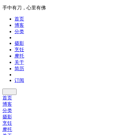
手中有刀，心里有佛
首页
博客
分类
摄影
烹饪
摩托
关于
简历
订阅
首页
博客
分类
摄影
烹饪
摩托