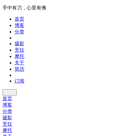
手中有刀，心里有佛
首页
博客
分类
摄影
烹饪
摩托
关于
简历
订阅
首页
博客
分类
摄影
烹饪
摩托