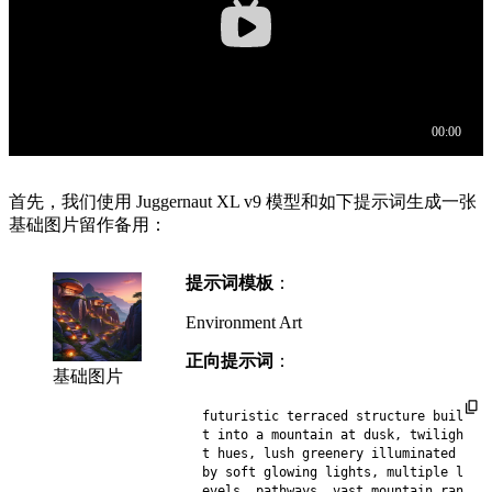
首先，我们使用 Juggernaut XL v9 模型和如下提示词生成一张
基础图片留作备用：
提示词模板
：
Environment Art
正向提示词
：
基础图片
futuristic terraced structure buil
t into a mountain at dusk, twiligh
t hues, lush greenery illuminated 
by soft glowing lights, multiple l
evels, pathways, vast mountain ran