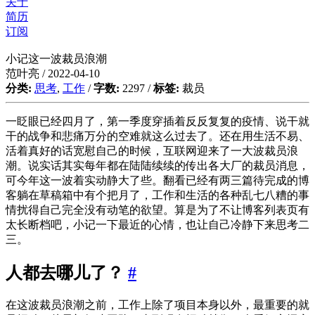
关于
简历
订阅
小记这一波裁员浪潮
范叶亮 / 2022-04-10
分类:
思考
,
工作
/
字数:
2297 /
标签:
裁员
一眨眼已经四月了，第一季度穿插着反反复复的疫情、说干就
干的战争和悲痛万分的空难就这么过去了。还在用生活不易、
活着真好的话宽慰自己的时候，互联网迎来了一大波裁员浪
潮。说实话其实每年都在陆陆续续的传出各大厂的裁员消息，
可今年这一波着实动静大了些。翻看已经有两三篇待完成的博
客躺在草稿箱中有个把月了，工作和生活的各种乱七八糟的事
情扰得自己完全没有动笔的欲望。算是为了不让博客列表页有
太长断档吧，小记一下最近的心情，也让自己冷静下来思考二
三。
人都去哪儿了？
#
在这波裁员浪潮之前，工作上除了项目本身以外，最重要的就