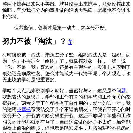
整两个惊喜出来岂不美哉。就算没弄出来惊喜，只要没搞出来
惊吓，至少我把分内的事儿做的没啥大毛病，老板也不会过来
挑你啥。
但我坚信，创新才是第一动力，太本分不好。
努力不被「淘汰」？
#
有时候说被「淘汰」未免过分了些，组织淘汰人是「组织」认
为「你」不再适合「组织」了，就像搞对象一样，「我」说
「你」不是「我」喜欢的，还是有主观性的，没准儿人家到了
别处还是顶梁柱嘞。怎么才能成为一代海王呢，个人观点，永
无止境的学习是很重要的。
学啥？大点儿来说别学坏就好，当然好与坏，这又是个
问题
。
我想表达的意思是，学些和工作有关的和学些和工作无关的都
挺好的。两者之于工作都是有正向作用的，就比如这一年，我
的这辆
小摩托
帮我结交了几个不错的朋友，帮我在不开心的时
候变开心，开心的时候变得更开心，这还不够吗？学些和工作
相关的技能那就更有益了，自己这点做的还是不太好，虽然能
跟得上前沿的脚步，但也都是略知皮毛，开拓深耕些不熟悉的