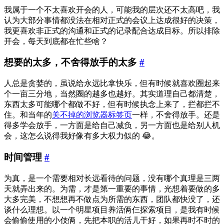
我属于一个不太喜欢开会的人，可能我的层次还不太高吧，我
认为大部分事情都没法在相对正式的会议上达成很好的决策，
我更喜欢非正式的沟通和正式的记录配合达成目标。所以排除
开会，每天到底都在忙些啥？
想要的太多，不舍得放手的太多
#
人总是贪婪的，虽说给永远比拿快乐，但有时候就喜欢圈起来
个一亩三分地，当然圈的越多也越好。其实道理自己都清楚，
东西太多可能哪个都做不好，但有时候执念上来了，拦都拦不
住。和当年的
关不掉的浏览器标签页
一样，不舍得放手。还是
得多学会放手，一方面是给自己减负，另一方面也是给别人机
会，这怎么说得我好像有多大权力似的 😂。
时间管理
#
为真，是一个需要相对长远看待的问题，没有哪个真理是三两
天就弄出来的。为需，才是第一重要的事情，光想着要做的多
大多完美，不想想再不做点为所需的东西，团队都快没了，还
谈什么理想。以一个明星项目养活俩仨探索项目，是我有时候
会偷偷使用的小伎俩，先把本职的活儿干好，如果再时不时的