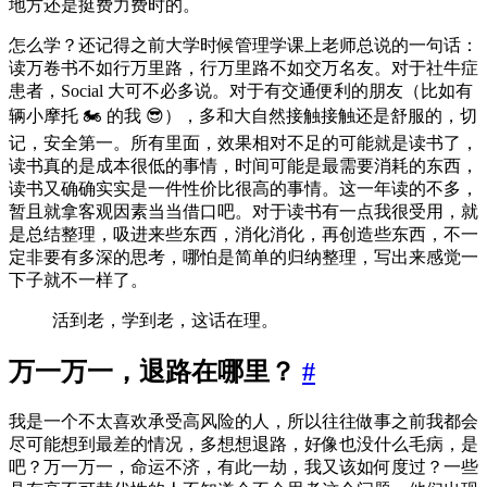
地方还是挺费力费时的。
怎么学？还记得之前大学时候管理学课上老师总说的一句话：
读万卷书不如行万里路，行万里路不如交万名友。对于社牛症
患者，Social 大可不必多说。对于有交通便利的朋友（比如有
辆小摩托 🏍 的我 😎），多和大自然接触接触还是舒服的，切
记，安全第一。所有里面，效果相对不足的可能就是读书了，
读书真的是成本很低的事情，时间可能是最需要消耗的东西，
读书又确确实实是一件性价比很高的事情。这一年读的不多，
暂且就拿客观因素当当借口吧。对于读书有一点我很受用，就
是总结整理，吸进来些东西，消化消化，再创造些东西，不一
定非要有多深的思考，哪怕是简单的归纳整理，写出来感觉一
下子就不一样了。
活到老，学到老，这话在理。
万一万一，退路在哪里？
#
我是一个不太喜欢承受高风险的人，所以往往做事之前我都会
尽可能想到最差的情况，多想想退路，好像也没什么毛病，是
吧？万一万一，命运不济，有此一劫，我又该如何度过？一些