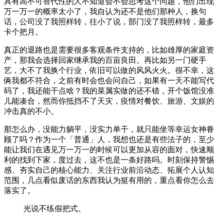
具有高不可替代性的人不知道会不会思考这个问题，他们出现
万一万一的概率太小了，我自认为还不是他们那种人，换句
话，公司没了我照样转，往小了说，部门没了我照样转，最多
卡个把月。
真正的退路也是需要很多客观条件支持的，比如雄厚的家庭资
产，那我会选择回家继承我的百亩良田。再比如另一门硬手
艺，大不了我换个行业，依旧可以做的风风火火。很不幸，这
俩我都不符合，之前有时会也会问自己，如果有一天不能写代
码了，我还能干点啥？我的菜属实做的还不错，开个饭馆没准
儿能凑合，然而你抵挡不了天灾，疫情对餐饮、旅游、文娱的
冲击真的不小。
那怎么办，没能力躺平，没实力单干，就只能坐等幸运女神眷
顾了吗？作为一个「普通」人，我想也还是有些法子的，至少
能让我们在遇见万一万一的时候可以更加从容的面对，快速顺
利的找到下家，度过去，这不也是一条好路吗。时刻保持警惕
感、夯实自己的核心能力、关注行业前沿动态、拓展个人认知
范围，几点看似废话的东西我认为挺有用的，重点看你怎么去
落实了。
光说不练假把式。