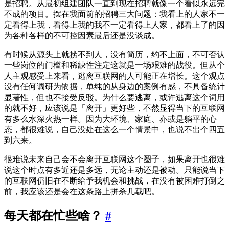
是招聘。从最初组建团队一直到现在招聘就像一个看似永远完
不成的项目。摆在我面前的招聘三大问题：我看上的人家不一
定看得上我，看得上我的我不一定看得上人家，都看上了的因
为各种各样的不可控因素最后还是没谈成。
有时候从源头上就捞不到人，没有简历，约不上面，不可否认
一些岗位的门槛和稀缺性注定这就是一场艰难的战役。但从个
人主观感受上来看，逃离互联网的人可能正在增长。这个观点
没有任何调研为依据，单纯的从身边的案例有感，不具备统计
显著性，但也不接受反驳。为什么要逃离，或许逃离这个词用
的就不好，应该说是「离开」更好些，不然显得当下的互联网
有多么水深火热一样。因为大环境、家庭、亦或是躺平的心
态，都很难说，自己没处在这么一个情景中，也说不出个四五
到六来。
很难说未来自己会不会离开互联网这个圈子，如果离开也很难
说这个时点有多近还是多远，无论主动还是被动。只能说当下
的互联网仍旧在不断给予我机会和挑战，在没有被困难打倒之
前，我应该还是会在这条路上拼杀几载吧。
每天都在忙些啥？
#