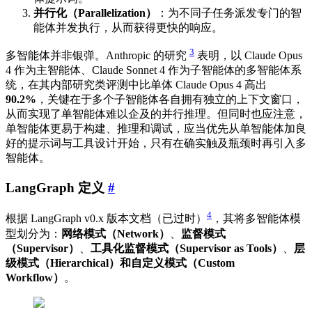
并行化（Parallelization）
：为不同子任务派发专门的智
能体并发执行，从而获得更快的响应。
3
多智能体并非银弹。Anthropic 的研究
表明，以 Claude Opus
4 作为主智能体、Claude Sonnet 4 作为子智能体的多智能体系
统，在其内部研究类评测中比单体 Claude Opus 4 高出
90.2%
，关键在于多个子智能体各自拥有独立的上下文窗口，
从而实现了单智能体难以企及的并行推理。但同时也应注意，
单智能体更易于构建、推理和调试，应当优先从单智能体加良
好的提示词与工具设计开始，只有在确实触及瓶颈时再引入多
智能体。
LangGraph 定义
#
4
根据 LangGraph v0.x 版本文档（已过时）
，其将多智能体模
型划分为：
网络模式（Network）
、
监督模式
（Supervisor）
、
工具化监督模式（Supervisor as Tools）
、
层
级模式（Hierarchical）
和
自定义模式（Custom
Workflow）
。