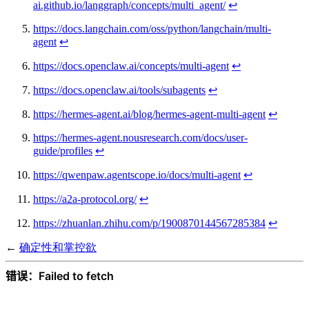
ai.github.io/langgraph/concepts/multi_agent/
↩︎
https://docs.langchain.com/oss/python/langchain/multi-
agent
↩︎
https://docs.openclaw.ai/concepts/multi-agent
↩︎
https://docs.openclaw.ai/tools/subagents
↩︎
https://hermes-agent.ai/blog/hermes-agent-multi-agent
↩︎
https://hermes-agent.nousresearch.com/docs/user-
guide/profiles
↩︎
https://qwenpaw.agentscope.io/docs/multi-agent
↩︎
https://a2a-protocol.org/
↩︎
https://zhuanlan.zhihu.com/p/1900870144567285384
↩︎
←
确定性和掌控欲