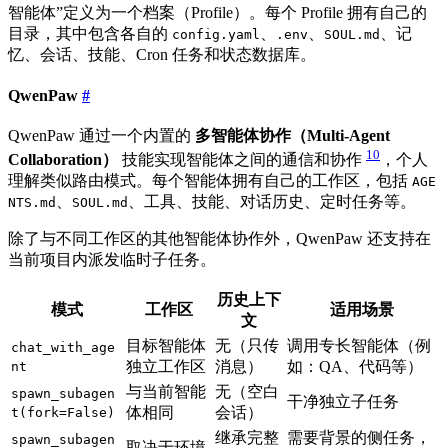
智能体”定义为一个档案（Profile）。每个 Profile 拥有自己的
目录，其中包含各自的
、
、
、记
config.yaml
.env
SOUL.md
忆、会话、技能、Cron 任务和状态数据库。
QwenPaw
#
QwenPaw 通过一个内置的
多智能体协作（Multi-Agent
10
Collaboration）
技能实现智能体之间的通信和协作
，个人
理解类似路由模式。每个智能体拥有自己的工作区，包括
AGE
、
、工具、技能、对话历史、定时任务等。
NTS.md
SOUL.md
除了与不同工作区的其他智能体协作外，QwenPaw 还支持在
当前项目内派发临时子任务。
历史上下
模式
工作区
适用场景
文
目标智能体
无（只传
调用专长智能体（例
chat_with_age
独立工作区
消息）
如：QA、代码等）
nt
与当前智能
无（空白
spawn_subagen
干净独立子任务
体相同
会话）
t(fork=False)
继承完整
需要背景的侧任务，
spawn_subagen
取决于环境