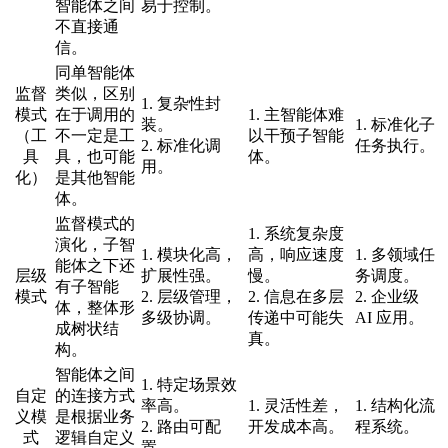
智能体之间
易于控制。
不直接通
信。
同单智能体
监督
类似，区别
1. 复杂性封
模式
在于调用的
1. 主智能体难
装。
1. 标准化子
（工
不一定是工
以干预子智能
2. 标准化调
任务执行。
具
具，也可能
体。
用。
化）
是其他智能
体。
监督模式的
1. 系统复杂度
演化，子智
1. 模块化高，
高，响应速度
1. 多领域任
能体之下还
层级
扩展性强。
慢。
务调度。
有子智能
模式
2. 层级管理，
2. 信息在多层
2. 企业级
体，整体形
多级协调。
传递中可能失
AI 应用。
成树状结
真。
构。
智能体之间
1. 特定场景效
自定
的连接方式
率高。
1. 灵活性差，
1. 结构化流
义模
是根据业务
2. 路由可配
开发成本高。
程系统。
式
逻辑自定义
置。