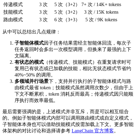
传递模式
3 次
5 次（3+2）
7+ 次 / 14K+ tokens
技能模式
3 次
5 次（3+2）
3 次 / 15K tokens
路由模式
3 次
6 次（3+3）
5 次 / 9K tokens
从中可以总结出几点规律：
子智能体模式
因子任务结果需经主智能体回流，每次子
任务返回时会多出一次模型调用，但换来了最强的上下
文隔离。
有状态的模式
（传递模式、技能模式）在重复请求时可
复用已有状态或已加载的技能，相比无状态模式节省约
40%~50% 的调用。
多领域并行场景
下，支持并行执行的子智能体模式与路
由模式最省 token；技能模式虽然调用次数少，但由于上
下文不断累积，token 消耗反而最高；传递模式因只能顺
序执行而效率最低。
最后需要强调的是，上述模式并非互斥，而是可以相互组合
的。例如子智能体模式内部可以调用路由模式或自定义模式，
子智能体本身也可以借助技能模式按需加载上下文。更多智能
体架构的对比讨论和选择请参考
LangChain 官方博客
。