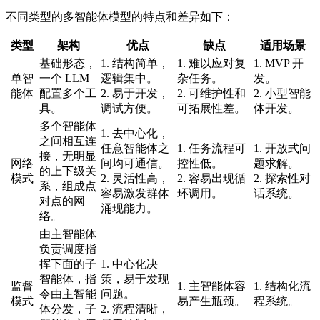
不同类型的多智能体模型的特点和差异如下：
类型
架构
优点
缺点
适用场景
基础形态，
1. 结构简单，
1. 难以应对复
1. MVP 开
单智
一个 LLM
逻辑集中。
杂任务。
发。
能体
配置多个工
2. 易于开发，
2. 可维护性和
2. 小型智能
具。
调试方便。
可拓展性差。
体开发。
多个智能体
1. 去中心化，
之间相互连
任意智能体之
1. 任务流程可
1. 开放式问
接，无明显
网络
间均可通信。
控性低。
题求解。
的上下级关
模式
2. 灵活性高，
2. 容易出现循
2. 探索性对
系，组成点
容易激发群体
环调用。
话系统。
对点的网
涌现能力。
络。
由主智能体
负责调度指
挥下面的子
1. 中心化决
智能体，指
策，易于发现
监督
1. 主智能体容
1. 结构化流
令由主智能
问题。
模式
易产生瓶颈。
程系统。
体分发，子
2. 流程清晰，