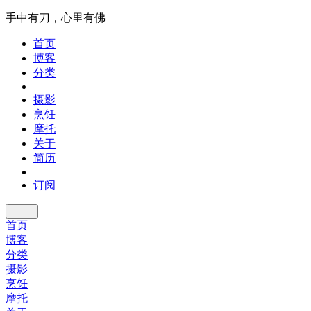
手中有刀，心里有佛
首页
博客
分类
摄影
烹饪
摩托
关于
简历
订阅
首页
博客
分类
摄影
烹饪
摩托